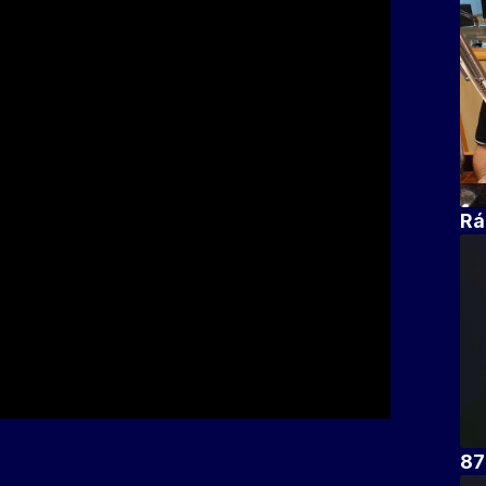
Rá
87