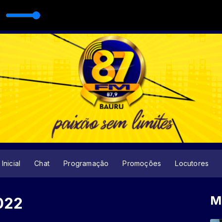
ocutor
Inicial
Chat
Programação
Promoções
Locutores
M
022