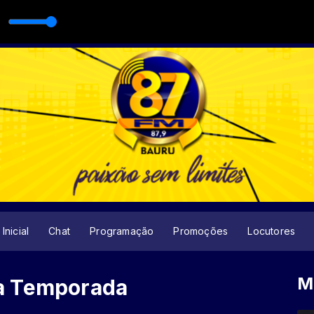
Inicial
Chat
Programação
Promoções
Locutores
M
a Temporada