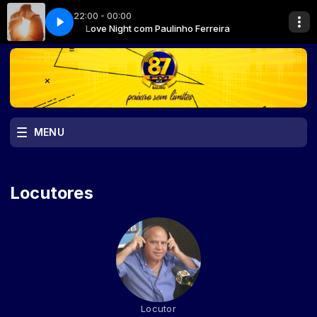
22:00 - 00:00
 Ferreira
Love Night com Paulinho Ferreira
MENU
Locutores
Locutor