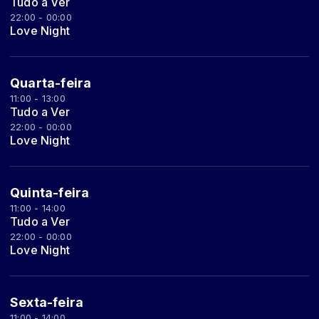
Tudo a Ver
22:00 - 00:00
Love Night
Quarta-feira
11:00 - 13:00
Tudo a Ver
22:00 - 00:00
Love Night
Quinta-feira
11:00 - 14:00
Tudo a Ver
22:00 - 00:00
Love Night
Sexta-feira
11:00 - 14:00