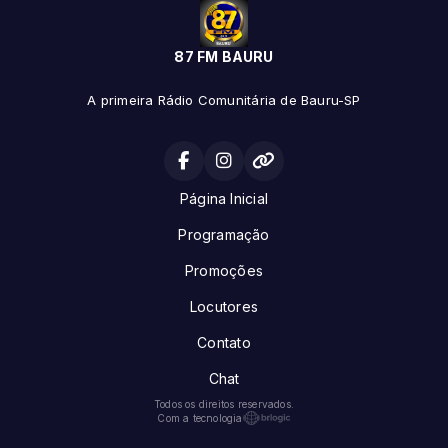
87 FM BAURU
A primeira Rádio Comunitária de Bauru-SP
Página Inicial
Programação
Promoções
Locutores
Contato
Chat
Todos os direitos reservados.
Com a tecnologia